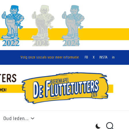
Volg onze socials voor meer informatie
FB
X
INSTA
in
Oud leden….